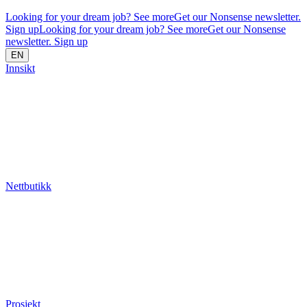
Looking for your dream job? See more
Get our Nonsense newsletter.
Sign up
Looking for your dream job? See more
Get our Nonsense
newsletter. Sign up
EN
Innsikt
Nettbutikk
Prosjekt