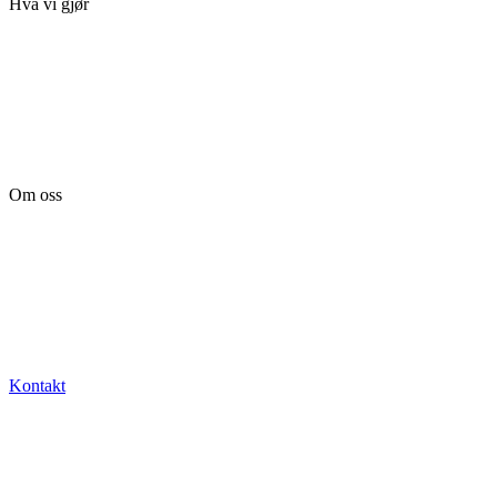
Hva vi gjør
Merkevare
Markedsføring
Teknologi
Merkevareopplevelse
Ventures
Om oss
Hvem vi er
Vår filosofi
Teamet
Jobbe her?
Kontakt